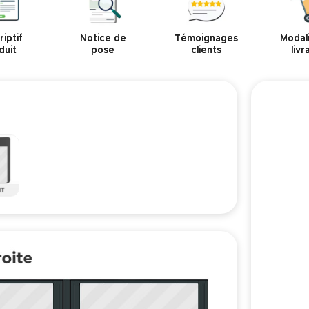
iptif
Notice de
Témoignages
Modal
duit
pose
clients
livr