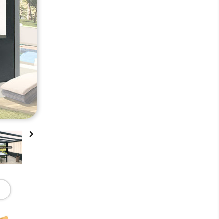

,
,