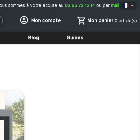
ous sommes à votre écoute au
03 66 72 15 14
ou par
mail

Fr
Mon panier
Mon compte
0 article(s)
r
Blog
Guides