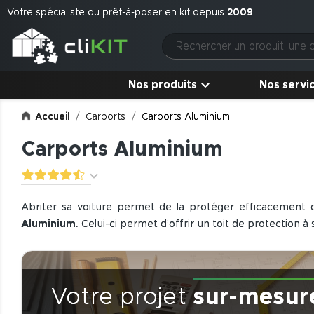
Votre spécialiste du prêt-à-poser en kit depuis
2009
Nos produits
Nos servi
Accueil
Carports
Carports Aluminium
Carports Aluminium
Abriter sa voiture permet de la protéger efficacement des
Aluminium
. Celui-ci permet d’offrir un toit de protection 
CliKIT vous propose différents modèles de
carport
alumin
tous les usages. Ainsi, vous pourrez prévoir d’y
abriter plu
Votre projet
sur-mesur
En option, vous pourrez aussi envisager la mise en place d
dimension de carport. Pour en accroître le confort, il est é