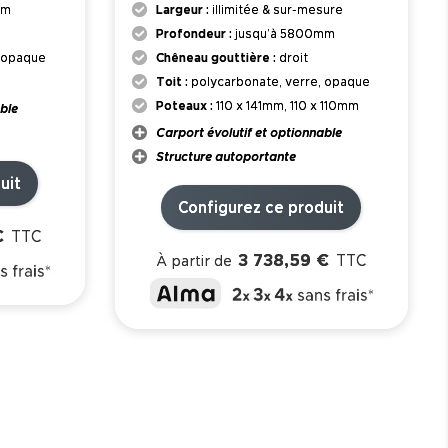
mm
Largeur :
illimitée & sur-mesure
Profondeur :
jusqu’à 5800mm
, opaque
Chêneau gouttière :
droit
Toit :
polycarbonate, verre, opaque
Poteaux :
110 x 141mm, 110 x 110mm
ble
Carport évolutif et optionnable
Structure autoportante
uit
Configurez ce produit
€
TTC
3 738,59 €
TTC
À partir de