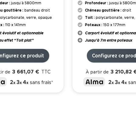
deur :
jusqu’à 5800mm
Profondeur :
jusqu’à 5800
u gouttière :
bandeau droit
Chêneau gouttière :
droit
olycarbonate, verre, opaque
Toit :
polycarbonate, verre
x :
110 x 141mm
Poteaux :
150 x 177mm
 évolutif et optionnable
Carport évolutif et optionna
 effet “Toit plat”
Jusqu’à 7m entre poteaux
nfigurez ce produit
Configurez ce prod
3 661,07 €
3 210,82 
TTC
ir de
À partir de