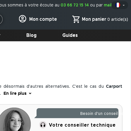
ous sommes à votre écoute au
03 66 72 15 14
ou par
mail

Fr
Mon panier
Mon compte
0 article(s)
r
Blog
Guides
e désormais d’autres alternatives. C’est le cas du
Carport
é.
En lire plus
l est disponible dans plusieurs dimensions afin de permettre
teur revue, pour protéger un camping-car, par exemple.
Besoin d'un conseil pour 
 des intempéries. Ces surfaces sont disponibles pour chaque
Votre conseiller technique
 Ainsi, toutes les eaux de pluie seront récupérées en un lieu