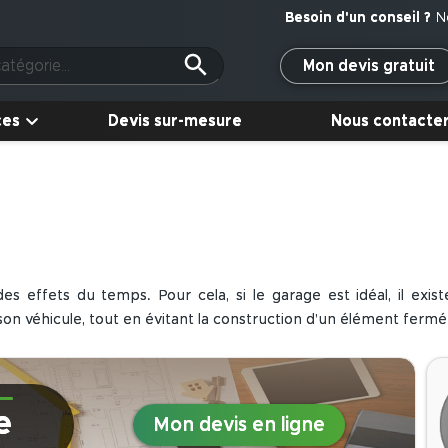
N
Mon devis gratuit
ces
Devis sur-mesure
Nous contacte
 effets du temps. Pour cela, si le garage est idéal, il exist
à son véhicule, tout en évitant la construction d’un élément ferm
ium en
sur-mesure
. Présentant un toit plat en légère pente, i
sieurs types de véhicule
. Il est également prévu, dans une hau
e
Mon devis en ligne
e
parois latérales
afin d’abriter la structure du vent ou encore
galement possible de procéder à la pose d’une gouttière adaptée.