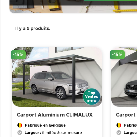
unique, facilitant leur évacuation ou permettant leur stocka
En lire moins
Il y a 5 produits.
-15%
-15%
Carport Aluminium CLIMALUX
Carport
Fabriqué en Belgique
Fabriq
Largeur :
illimitée & sur-mesure
Largeu