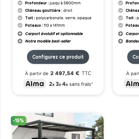
Profondeur :
jusqu’à 5800mm
Profon
Chêneau gouttière :
droit
Chênea
Toit :
polycarbonate, verre, opaque
Toit :
p
Poteaux :
110 x 141mm
Poteau
Carport évolutif et optionnable
Carport
Notre modèle best-seller
Bandeau
Configurez ce produit
Co
2 497,54 €
TTC
À partir de
À part
-15%