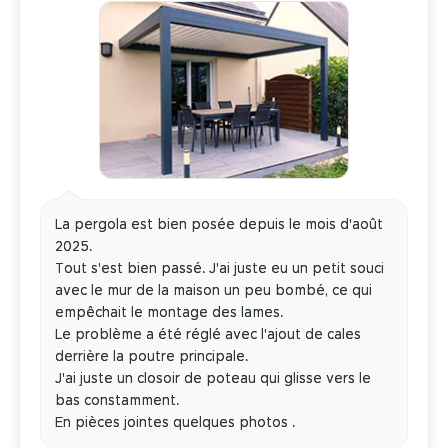
pergola bioclimatique autoportée
, rendra votre pergola
motorisées ou non, des dimensions, des coloris ou des
moins soumise aux conditions animées.
couleurs diverses : votre pergola adossée prend l’allure
que vous souhaitez.
La pergola est bien posée depuis le mois d'août
2025.
Tout s'est bien passé. J'ai juste eu un petit souci
avec le mur de la maison un peu bombé, ce qui
empêchait le montage des lames.
Le problème a été réglé avec l'ajout de cales
derrière la poutre principale.
J'ai juste un closoir de poteau qui glisse vers le
bas constamment.
En pièces jointes quelques photos .