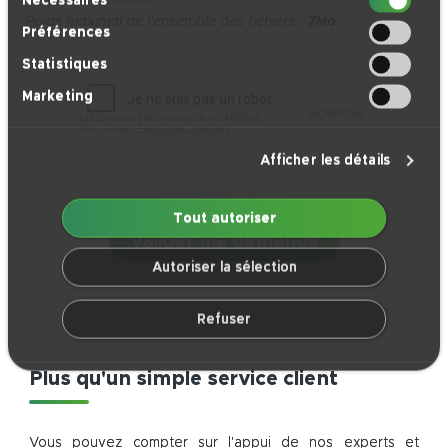
Nécessaires
du
Poids maximal de l'ensemble des fichiers :
7Mo
.
Préférences
consentement
Statistiques
Marketing
Afficher les détails
Tout autoriser
Autoriser la sélection
Refuser
Plus qu'un simple service client
Vous pouvez compter sur l'appui de nos experts et