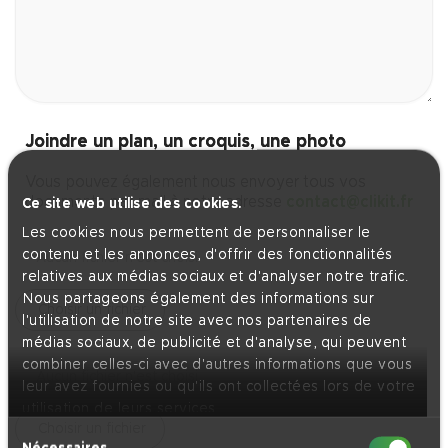
Joindre un plan, un croquis, une photo
Vous pouvez également nous envoyer tous vos
documents par mail à notre adresse
contact@clikit.fr
Ce site web utilise des cookies.
Les cookies nous permettent de personnaliser le
contenu et les annonces, d'offrir des fonctionnalités
relatives aux médias sociaux et d'analyser notre trafic.
Nous partageons également des informations sur
l'utilisation de notre site avec nos partenaires de
médias sociaux, de publicité et d'analyse, qui peuvent
combiner celles-ci avec d'autres informations que vous
leur avez fournies ou qu'ils ont collectées lors de votre
utilisation de leurs services.
Sélection