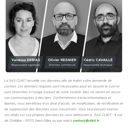
La SAS CLIKIT recueille vos données afin de traiter votre demande de
contact. Les données requises sont nécessaires pour en assurer le suivi et
sont réservées à l’usage exclusif de notre société. Elles ne seront en aucun
cas communiquées à des tiers. Conformément à la loi Informatique et
libertés, vous bénéficiez d’un droit d’accès, de modification, de rectification et
de suppression des données vous concernant. Vous seul pouvez exercer
ces droits sur vos propres données en vous adressant à : SAS CLIKIT - 8 rue
de Châtillon - 51170 Saint-Gilles ou par mail à
contact@clikit.fr