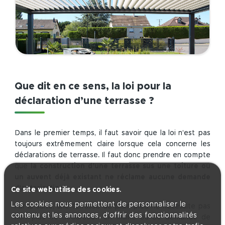
Que dit en ce sens, la loi pour la
déclaration d’une terrasse ?
Dans le premier temps, il faut savoir que la loi n’est pas
toujours extrêmement claire lorsque cela concerne les
déclarations de terrasse. Il faut donc prendre en compte
que
la construction d’une terrasse sus une toiture ou
un auvent déjà existant ne réclame aucune demande
d’autorisation
.
Ce site web utilise des cookies.
Les cookies nous permettent de personnaliser le
Par la suite, une terrasse de plain-pied ne nécessite pas
contenu et les annonces, d'offrir des fonctionnalités
non plus de déclaration en mairie ou de demande de