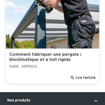
Comment fabriquer une pergola :
bioclimatique et à toit rigide
Publié : 24/11/2022
search
Lire l'article

Nos produits