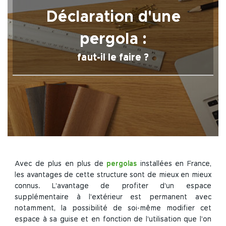
Déclaration d'une
Absence
d’obligation
pergola :
de
déclaration
faut-il le faire ?
: dans quels
cas ?
Quand
est-ce que
le permis
de
construire
est
obligatoire
pour une
Avec de plus en plus de
pergolas
installées en France,
pergola ?
les avantages de cette structure sont de mieux en mieux
connus. L’avantage de profiter d’un espace
Construire et
supplémentaire à l’extérieur est permanent avec
déclarer une
notamment, la possibilité de soi-même modifier cet
terrasse pour
l’implantation
espace à sa guise et en fonction de l’utilisation que l’on