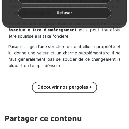
Une fois de plus, la
pergola
possède un avantage de
choix par rapport à une véranda classique, également au
Refuser
niveau de l’imposition.
En effet,
une pergola n’est en rien assujettie à une
éventuelle taxe d’aménagement
mais peut toutefois,
être soumise à la taxe foncière.
Puisqu’il s’agit d’une structure qui embellie la propriété et
lui donne une valeur et un charme supplémentaire, il ne
faut généralement pas se soucier de ce changement la
plupart du temps, dérisoire.
Découvrir nos pergolas >
Partager ce contenu