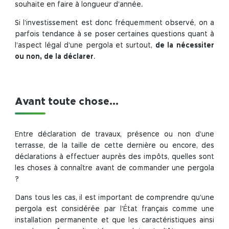
de sa pergola
souhaite en faire à longueur d’année.
Que dit en
Si l’investissement est donc fréquemment observé, on a
ce sens, la
parfois tendance à se poser certaines questions quant à
loi pour la
l’aspect légal d’une pergola et surtout,
de la nécessiter
déclaration
ou non, de la déclarer
.
d’une
terrasse ?
Est-ce
Avant toute chose...
qu’une
pergola
est
Entre déclaration de travaux, présence ou non d’une
imposable
terrasse, de la taille de cette dernière ou encore, des
?
déclarations à effectuer auprès des impôts, quelles sont
les choses à connaître avant de commander une pergola
?
Dans tous les cas, il est important de comprendre qu’une
pergola est considérée par l’État français comme une
installation permanente et que les caractéristiques ainsi