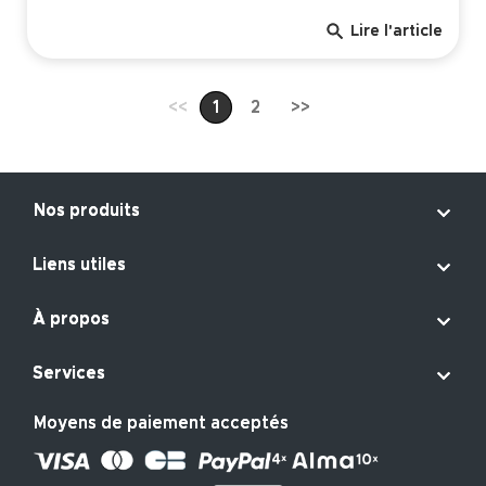
search
Lire l'article
<<
1
2
>>

Nos produits

Liens utiles

À propos

Services
Moyens de paiement acceptés