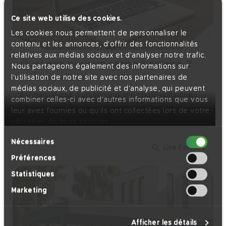
Ce site web utilise des cookies.
Les cookies nous permettent de personnaliser le
contenu et les annonces, d'offrir des fonctionnalités
relatives aux médias sociaux et d'analyser notre trafic.
Quel prix pour un carport solaire ?
Nous partageons également des informations sur
l'utilisation de notre site avec nos partenaires de
Publié : 05/02/2024
médias sociaux, de publicité et d'analyse, qui peuvent
Estimez le prix d'un abri voiture photovoltaïque !
combiner celles-ci avec d'autres informations que vous
Des conseils détaillés vous aident à investir
leur avez fournies ou qu'ils ont collectées lors de votre
intelligemment dans votre énergie renouvelable.
utilisation de leurs services.
Sélection
Nécessaires
search
Lire l'article
du
Préférences
consentement
Statistiques
Marketing
Afficher les détails