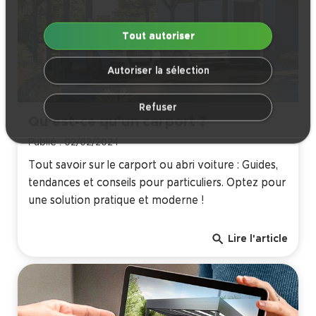
Tout autoriser
Autoriser la sélection
Refuser
Qu’est-ce qu’un carport ?
Publié : 02/02/2024
Tout savoir sur le carport ou abri voiture : Guides,
tendances et conseils pour particuliers. Optez pour
une solution pratique et moderne !
search
Lire l'article