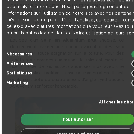
annonces, d'offrir des fonctionnalités relatives aux médias 
mesurant 100 x 100cm ne subit aucune perte, avec une
et d'analyser notre trafic. Nous partageons également des
valeur réelle de 1 m².
informations sur l'utilisation de notre site avec nos partenai
médias sociaux, de publicité et d'analyse, qui peuvent comb
Ainsi, vous bénéficiez à dimensions égales d’un apport
celles-ci avec d'autres informations que vous leur avez four
de lumière maximal, et ce pour le même prix !
ou qu'ils ont collectées lors de votre utilisation de leurs ser
Équipée d’un
Solin en Aluminium Brut
anodisé, ce
dernier vient assurer une bonne évacuation des eaux
Sélection
afin d’éviter toute stagnation sur la toiture. Pour des
Nécessaires
du
fenêtres de grandes dimensions, le solin est monté et
Préférences
fixé à l’aide de vis auto-taraudeuses inox avec une
consentement
bague Nyplas, facilitant ainsi sa manipulation. Il est
Statistiques
également doté de quatre pièces d’angle synthétiques
Marketing
ASA venant renforcer l’ensemble.
Afficher les détai
Tout autoriser