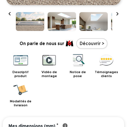


On parle de nous sur
Découvrir >
Descriptif
Vidéo de
Notice de
Témoignages
produit
montage
pose
clients
Modalités de
livraison
*
Mes dimensions (mm)
i