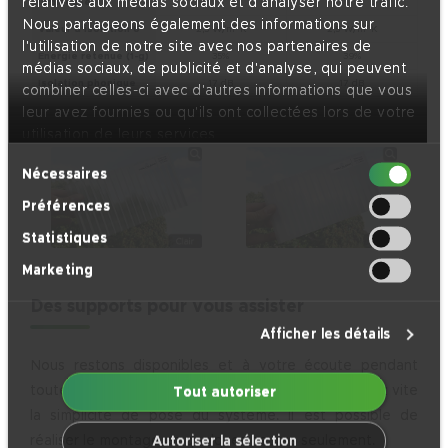
relatives aux médias sociaux et d'analyser notre trafic.
lumineuse
Nous partageons également des informations sur
Valeur d'isolation U
2,5 W/m² K
2,5 W/m² K
l'utilisation de notre site avec nos partenaires de
Energie retenue (1-g)
35%
39%
médias sociaux, de publicité et d'analyse, qui peuvent
Isolation phonique
17 dB
17 dB
combiner celles-ci avec d'autres informations que vous
leur avez fournies ou qu'ils ont collectées lors de votre
utilisation de leurs services.
Sélection
Nécessaires
du
Préférences
consentement
Statistiques
Marketing
Des supports pour vous assister
Afficher les détails
Nous restons disponibles et à votre écoute pendant
toute la phase du montage. Vous remarquerez assez vite
Tout autoriser
la simplicité de pose du système. Il est possible de
réaliser le montage en quelques heures seulement.
Autoriser la sélection