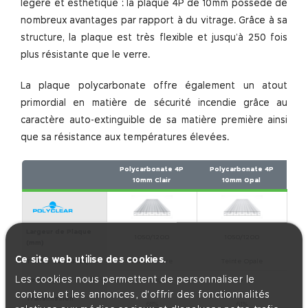
légère et esthétique : la plaque 4P de 10mm possède de
nombreux avantages par rapport à du vitrage. Grâce à sa
structure, la plaque est très flexible et jusqu’à 250 fois
plus résistante que le verre.
La plaque polycarbonate offre également un atout
primordial en matière de sécurité incendie grâce au
caractère auto-extinguible de sa matière première ainsi
que sa résistance aux températures élevées.
Polycarbonate 4P
Polycarbonate 4P
10mm Clair
10mm Opal
Largeur de Plaque
1050/1200
1050/1200
(mm)
Ce site web utilise des cookies.
Teinte de la Plaque
Teinte Claire
Teinte Opale
Les cookies nous permettent de personnaliser le
Poids par m²
1,75 kg
1,75 kg
contenu et les annonces, d'offrir des fonctionnalités
Transmission
68%
61%