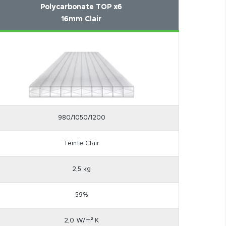
Polycarbonate TOP x6
16mm Clair
980/1050/1200
Teinte Clair
2,5 kg
59%
2,0 W/m² K