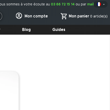
ous sommes à votre écoute au
03 66 72 15 14
ou par
mail

Fr
Mon panier
Mon compte
0 article(s)
r
Blog
Guides