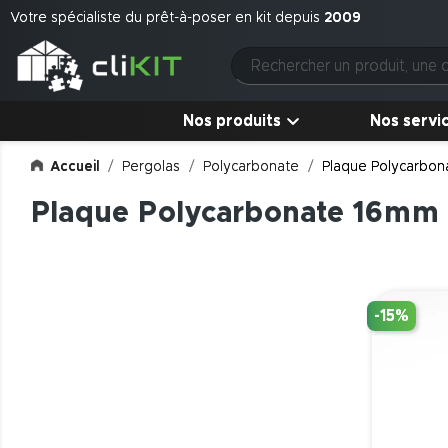
Votre spécialiste du prêt-à-poser en kit depuis
2009
Nos produits
Nos servi
Accueil
Pergolas
Polycarbonate
Plaque Polycarbona
Plaque Polycarbonate 16mm P
-15%