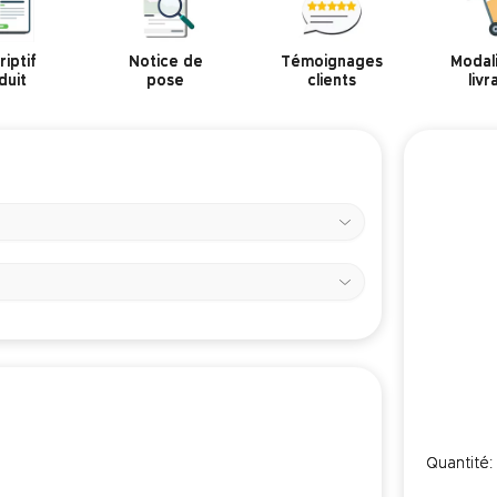
iptif
Notice de
Témoignages
Modal
duit
pose
clients
livr
Quantité: