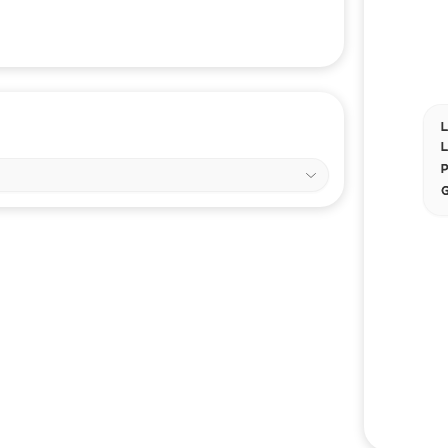
L
L
P
G