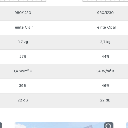
980/1230
980/1230
Teinte Clair
Teinte Opal
3,7 kg
3,7 kg
57%
44%
1,4 W/m² K
1,4 W/m² K
39%
46%
22 dB
22 dB