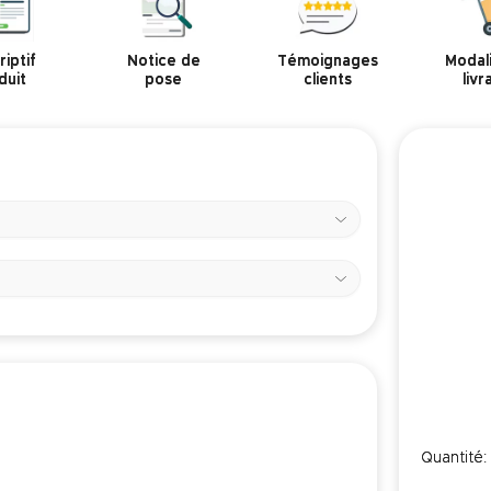
iptif
Notice de
Témoignages
Modal
duit
pose
clients
livr
Quantité: