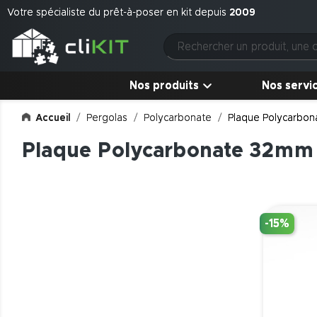
Votre spécialiste du prêt-à-poser en kit depuis
2009
Nos produits
Nos servi
Accueil
Pergolas
Polycarbonate
Plaque Polycarbo
Plaque Polycarbonate 32mm
-15%