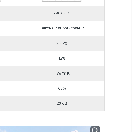
980/1230
Teinte Opal Anti-chaleur
3,8 kg
12%
1 W/m² K
68%
23 dB