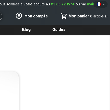
ous sommes à votre écoute au
03 66 72 15 14
ou par
mail

Fr
Mon panier
Mon compte
0 article(s)
r
Blog
Guides