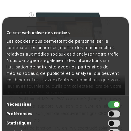
Ce site web utilise des cookies.
Les cookies nous permettent de personnaliser le
contenu et les annonces, d'offrir des fonctionnalités
relatives aux médias sociaux et d'analyser notre trafic.
Nous partageons également des informations sur
l'utilisation de notre site avec nos partenaires de
médias sociaux, de publicité et d'analyse, qui peuvent
combiner celles-ci avec d'autres informations que vous
leur avez fournies ou qu'ils ont collectées lors de votre
utilisation de leurs services.
Profil mural MP en PVC coextrudé (blanc/brun) avec
Sélection
Nécessaires
son joint de support C31, son clip CLM en aluminium
du
thermolaqué, son joint de recouvrement gris C1CX, et son
Préférences
consentement
joint d'appui C12
Statistiques
Profil de jonction TPG en PVC coextrudé (blanc/brun)