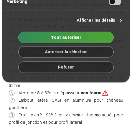
Marketing
avec son support TPHen aluminium thermolaqué, son clip à
serrage pour verre CLST, sa base CLSB en aluminium
thermolaqué, et ses 2 joints de compression C8
Afficher les détails
Profil latéral TPGL en PVC coextrudé avec son
Support latéral TPHL en aluminium thermolaqué et son
Tout autoriser
joint de support C31, son clip latéral à serrage pour verre
CLSL, sa base CLSB en aluminium thermolaqué, et ses 2
Autoriser la sélection
joints de compression C8
Chêneau gouttière en aluminium thermolaqué G (en
Refuser
Option)
Profil d'obturation L432 pour paroi de verre de 8 à
32mm
Verre de 8 à 32mm d'épaisseur
non fourni
Embout latéral GAS1 en aluminium pour chêneau
gouttière
Profil d’arrêt S38.3 en aluminium thermolaqué pour
profil de jonction et pour profil latéral