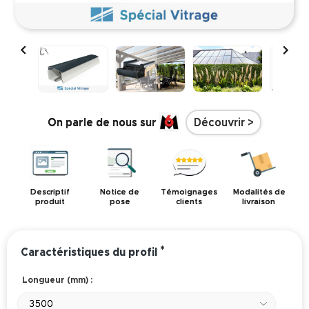


On parle de nous sur
Découvrir >
Descriptif
Notice de
Témoignages
Modalités de
produit
pose
clients
livraison
*
Caractéristiques du profil
Longueur (mm) :
3500