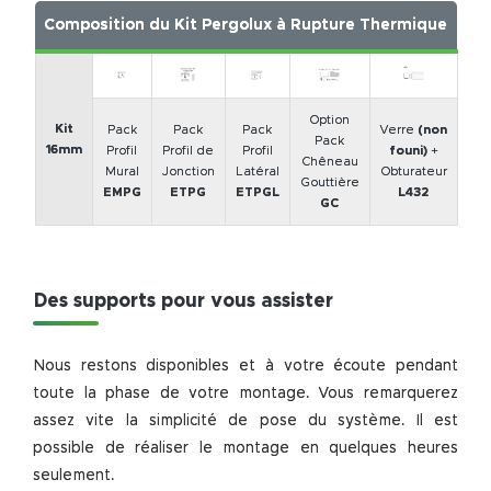
Composition du Kit Pergolux à Rupture Thermique
Option
Kit
Pack
Pack
Pack
Verre
(non
Pack
16mm
Profil
Profil de
Profil
founi)
+
Chêneau
Mural
Jonction
Latéral
Obturateur
Gouttière
EMPG
ETPG
ETPGL
L432
GC
Des supports pour vous assister
Nous restons disponibles et à votre écoute pendant
toute la phase de votre montage. Vous remarquerez
assez vite la simplicité de pose du système. Il est
possible de réaliser le montage en quelques heures
seulement.