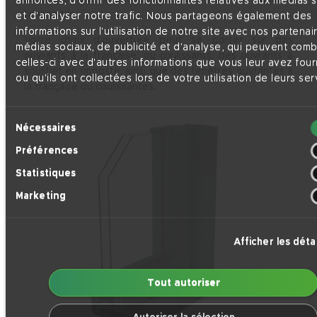
annonces, d'offrir des fonctionnalités relatives aux médias 
l’ensemble.
et d'analyser notre trafic. Nous partageons également des
informations sur l'utilisation de notre site avec nos partenai
Votre choix d’ouverture peut se porter sur des
médias sociaux, de publicité et d'analyse, qui peuvent comb
ouvrants à la française, ou coulissants, des ouvrants à
celles-ci avec d'autres informations que vous leur avez four
soufflet en imposte, ainsi que des fenêtres ouvrantes à
ou qu'ils ont collectées lors de votre utilisation de leurs ser
la française ou coulissantes.
Sélection
Nécessaires
du
Préférences
consentement
Statistiques
Marketing
Afficher les détai
Tout autoriser