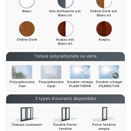
Blanc
Gris Anthracite ext.
Chêne Doré ext.
Blanc int.
Blanc int
Chêne Doré
Acajou ext.
Acajou
Blanc int.
Toiture polycarbonate ou verre
Polycarbonate
Polycarbonate
Double-vitrage
Double-vitrage
Clair
Opal
PLANITHERM
PILKINGTON
3 types d'ouvrants disponibles
Châssis coulissant
Double Porte-
Porte fenêtre
fenêtre
simple