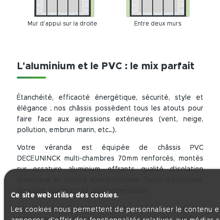
Mur d'appui sur la droite
Entre deux murs
L'aluminium et le PVC : le mix parfait
Étanchéité, efficacité énergétique, sécurité, style et
élégance : nos châssis possèdent tous les atouts pour
faire face aux agressions extérieures (vent, neige,
pollution, embrun marin, etc…).
Votre véranda est équipée de châssis PVC
DECEUNINCK multi-chambres 70mm renforcés, montés
sur ossature aluminium, offrants qualité d'isolation
thermique et sonore exceptionnelle, facile d'entretien,
résistant aux chocs et anticondensation.
Ce site web utilise des cookies.
Les châssis PVC sont assemblés, puis vissés par vos
Les cookies nous permettent de personnaliser le contenu et
soins sur une ossature aluminium afin de rigidifier