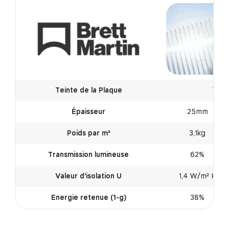
Teinte de la Plaque
Teint
Épaisseur
25mm
Poids par m²
3,1kg
Transmission lumineuse
62%
Valeur d'isolation U
1,4 W/m² K
Energie retenue (1-g)
38%