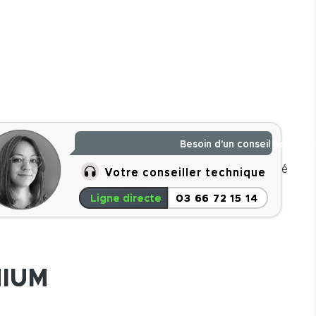
Besoin d'un conseil pour vot
é
Votre conseiller technique
Ligne directe
03 66 72 15 14
MIUM