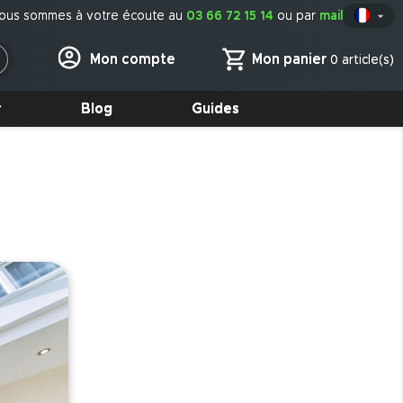
ous sommes à votre écoute au
03 66 72 15 14
ou par
mail

Fr
Mon panier
Mon compte
0 article(s)
r
Blog
Guides