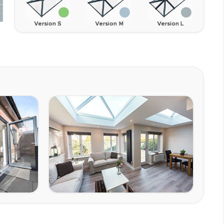
Version S
Version M
Version L