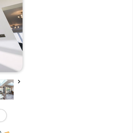

,
,