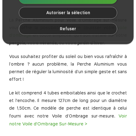
Autoriser la sélection
La
Perche Aluminium pour Voile d’Ombrage sur-mesure
vous offre la possibilité de faire coulisser votre
voile
Refuser
d'ombrage
en toute simplicité, qu’il soit installé sur votre
pergola
, votre
véranda
, ou votre
jardin d’hiver
.
Vous souhaitez profiter du soleil ou bien vous rafraîchir à
l’ombre ? aucun problème, la Perche Aluminium vous
permet de réguler la luminosité d’un simple geste et sans
effort !
Le kit comprend 4 tubes emboitables ainsi que le crochet
et l'encoche. Il mesure 127cm de long pour un diamètre
de 1,50cm. Ce modèle de perche est identique à celui
Voir
fourni avec notre Voile d’Ombrage sur-mesure.
notre Voile d'Ombrage Sur-Mesure >