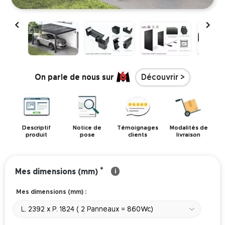


On parle de nous sur
Découvrir >
Descriptif
Notice de
Témoignages
Modalités de
produit
pose
clients
livraison
*
Mes dimensions (mm)
i
Mes dimensions (mm) :
L. 2392 x P. 1824 ( 2 Panneaux = 860Wc)