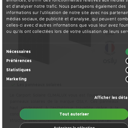
annonces, d'offrir des fonctionnalités relatives aux médias 
et d'analyser notre trafic. Nous partageons également des
informations sur l'utilisation de notre site avec nos partenai
médias sociaux, de publicité et d'analyse, qui peuvent comb
celles-ci avec d'autres informations que vous leur avez four
ou qu'ils ont collectées lors de votre utilisation de leurs ser
Sélection
Nécessaires
du
Préférences
consentement
Statistiques
Marketing
Les panneaux solaires
Le Carport Solaire CLIMALUX vous est fourni avec des
Afficher les détai
panneaux solaires de la marque OSILY. Ces panneaux
haut rendement à l'esthétique travaillée grâce à la
conception "FULL BLACK" s'intègrent dans notre
Tout autoriser
structure avec discrétion pour un effet visuel parfait