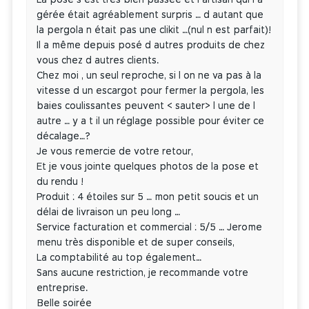
gérée était agréablement surpris … d autant que
la pergola n était pas une clikit …(nul n est parfait)!
Il a même depuis posé d autres produits de chez
vous chez d autres clients.
Chez moi , un seul reproche, si l on ne va pas à la
vitesse d un escargot pour fermer la pergola, les
baies coulissantes peuvent < sauter> l une de l
autre … y a t il un réglage possible pour éviter ce
décalage…?
Je vous remercie de votre retour,
Et je vous jointe quelques photos de la pose et
du rendu !
Produit : 4 étoiles sur 5 … mon petit soucis et un
délai de livraison un peu long …
Service facturation et commercial : 5/5 … Jerome
menu très disponible et de super conseils,
La comptabilité au top également…
Sans aucune restriction, je recommande votre
entreprise.
Belle soirée