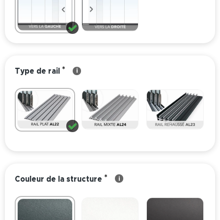
*
Type de rail
i
*
Couleur de la structure
i