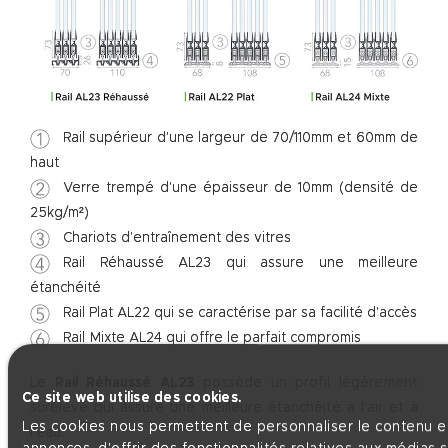
Rail supérieur d'une largeur de 70/110mm et 60mm de
haut
Verre trempé d'une épaisseur de 10mm (densité de
25kg/m²)
Chariots d'entraînement des vitres
Rail Réhaussé AL23 qui assure une
meilleure
étanchéité
Rail Plat AL22 qui se caractérise par sa
facilité d'accès
Rail Mixte AL24 qui offre le
parfait compromis
Le
Rail Réhaussé AL23
possède un profil légèrement
Ce site web utilise des cookies.
surélevé qui assure une meilleure étanchéité à l'air et à
Les cookies nous permettent de personnaliser le contenu et
l'eau.