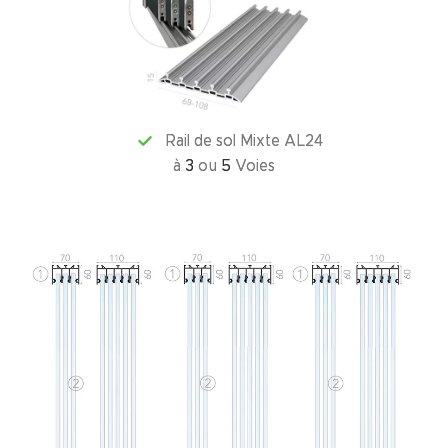
Rail de sol Mixte AL24
à
3
ou
5
Voies