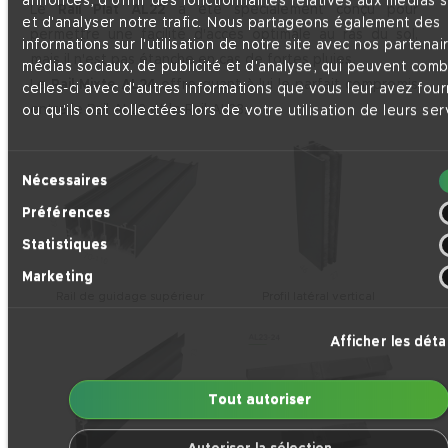
annonces, d'offrir des fonctionnalités relatives aux médias 
Le
Rail Plat AL22
a été spécialement conçu pour
et d'analyser notre trafic. Nous partageons également des
permettre une facilité d'accès optimale au ras du sol,
informations sur l'utilisation de notre site avec nos partenai
mais il n'est pas étanche en cas de fortes pluies.
médias sociaux, de publicité et d'analyse, qui peuvent comb
Le
Rail Mixte AL24
offre quant à lui le parfait compromis
celles-ci avec d'autres informations que vous leur avez four
entre le Rail AL22 et le Rail AL23.
ou qu'ils ont collectées lors de votre utilisation de leurs ser
Sélection
Nécessaires
du
Préférences
consentement
Statistiques
Marketing
Rail de guidage supérieur
Profil latéral vertical
Afficher les détai
Tout autoriser