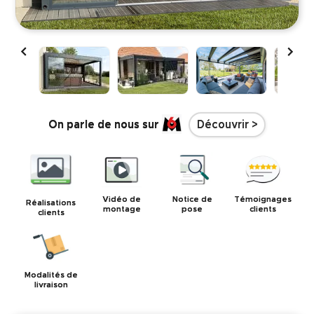


On parle de nous sur
Découvrir >
Vidéo de
Notice de
Témoignages
Réalisations
montage
pose
clients
clients
Modalités de
livraison