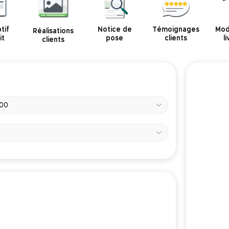
tif
Notice de
Témoignages
Mod
Réalisations
it
pose
clients
l
clients
500