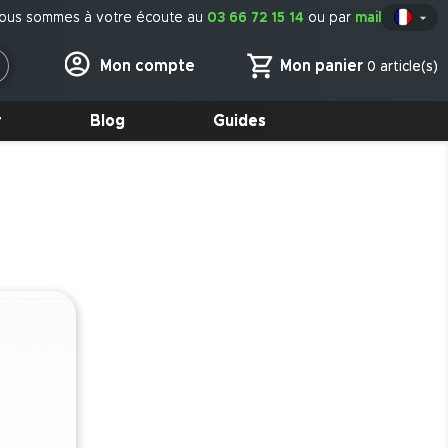
ous sommes à votre écoute au
03 66 72 15 14
ou par
mail

Fr
Mon panier
Mon compte
0 article(s)
r
Blog
Guides