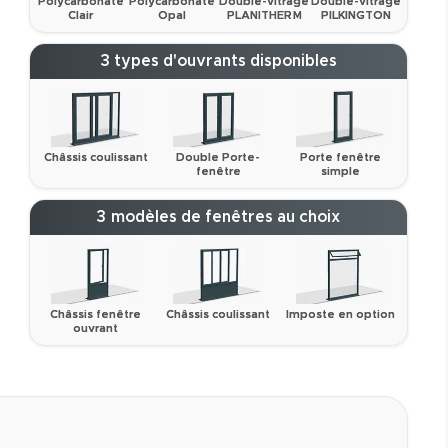
Polycarbonate
Polycarbonate
Double-vitrage
Double-vitrage
Clair
Opal
PLANITHERM
PILKINGTON
3 types d'ouvrants disponibles
Châssis coulissant
Double Porte-
Porte fenêtre
fenêtre
simple
3 modèles de fenêtres au choix
Châssis fenêtre
Châssis coulissant
Imposte en option
ouvrant