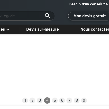
N
Mon devis gratuit
ces
Devis sur-mesure
Nous contacte
4
1
2
3
5
6
7
8
9