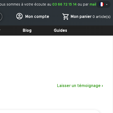
ous sommes à votre écoute au
03 66 72 15 14
ou par
mail

Fr
Mon panier
Mon compte
0 article(s)
r
Blog
Guides
Laisser un témoignage