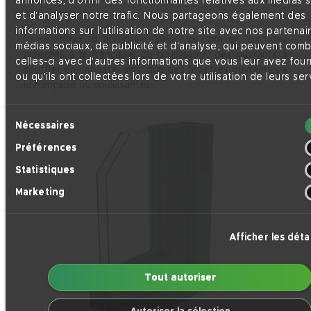
annonces, d'offrir des fonctionnalités relatives aux médias 
l’ensemble.
et d'analyser notre trafic. Nous partageons également des
informations sur l'utilisation de notre site avec nos partenai
Votre choix d’ouverture peut se porter sur des
médias sociaux, de publicité et d'analyse, qui peuvent comb
ouvrants à la française, ou coulissants, des ouvrants à
celles-ci avec d'autres informations que vous leur avez four
soufflet en imposte, ainsi que des fenêtres ouvrantes à
ou qu'ils ont collectées lors de votre utilisation de leurs ser
la française ou coulissantes.
Sélection
Nécessaires
du
Préférences
consentement
Statistiques
Marketing
Afficher les détai
Tout autoriser