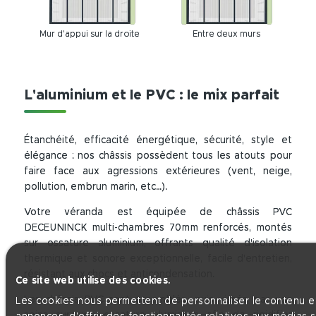
Mur d'appui sur la droite
Entre deux murs
L'aluminium et le PVC : le mix parfait
Étanchéité, efficacité énergétique, sécurité, style et
élégance : nos châssis possèdent tous les atouts pour
faire face aux agressions extérieures (vent, neige,
pollution, embrun marin, etc…).
Votre véranda est équipée de châssis PVC
DECEUNINCK multi-chambres 70mm renforcés, montés
sur ossature aluminium, offrants qualité d'isolation
thermique et sonore exceptionnelle, facile d'entretien,
résistant aux chocs et anticondensation.
Ce site web utilise des cookies.
Les châssis PVC sont assemblés, puis vissés par vos
Les cookies nous permettent de personnaliser le contenu et
soins sur une ossature aluminium afin de rigidifier