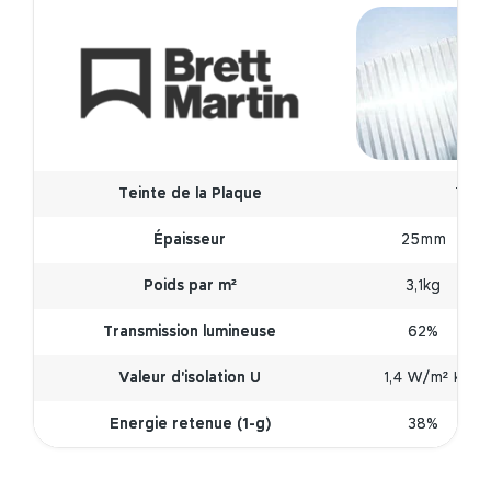
Teinte de la Plaque
Teint
Épaisseur
25mm
Poids par m²
3,1kg
Transmission lumineuse
62%
Valeur d'isolation U
1,4 W/m² K
Energie retenue (1-g)
38%