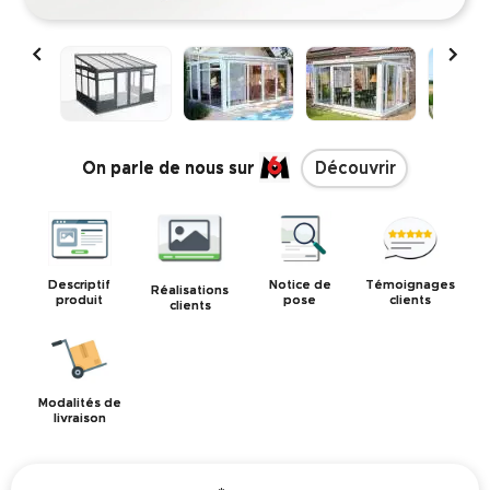


On parle de nous sur
Découvrir
Descriptif
Notice de
Témoignages
Réalisations
produit
pose
clients
clients
Modalités de
livraison