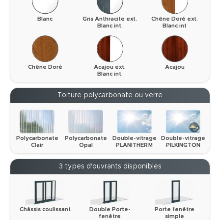
Blanc
Gris Anthracite ext.
Chêne Doré ext.
Blanc int.
Blanc int
Chêne Doré
Acajou ext.
Acajou
Blanc int.
Toiture polycarbonate ou verre
Polycarbonate
Polycarbonate
Double-vitrage
Double-vitrage
Clair
Opal
PLANITHERM
PILKINGTON
3 types d'ouvrants disponibles
Châssis coulissant
Double Porte-
Porte fenêtre
fenêtre
simple