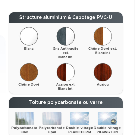
Structure aluminium & Capotage PVC-U
Blanc
Gris Anthracite
Chêne Doré ext.
ext.
Blanc int
Blanc int.
Chêne Doré
Acajou ext.
Acajou
Blanc int.
Toiture polycarbonate ou verre
Polycarbonate
Polycarbonate
Double-vitrage
Double-vitrage
Clair
Opal
PLANITHERM
PILKINGTON