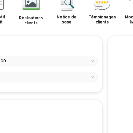
tif
Notice de
Témoignages
Mod
Réalisations
it
pose
clients
l
clients
000