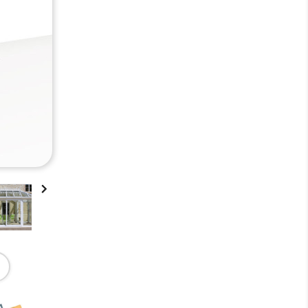

,
,