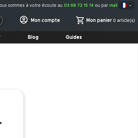
ous sommes à votre écoute au
03 66 72 15 14
ou par
mail

Fr
Mon panier
Mon compte
0 article(s)
r
Blog
Guides