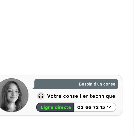
Besoin d'un conseil pour vo
Votre conseiller technique
Ligne directe
03 66 72 15 14